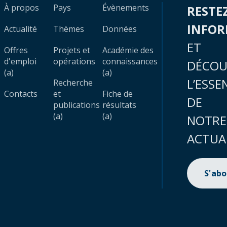
À propos
Pays
Évènements
RESTE
INFO
Actualité
Thèmes
Données
ET
Offres
Projets et
Académie des
d'emploi
opérations
connaissances
DÉCOU
(a)
(a)
L’ESSE
Recherche
Contacts
et
Fiche de
DE
publications
résultats
(a)
(a)
NOTRE
ACTUA
S'ab