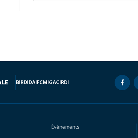
BIRD
IDA
IFC
MIGA
CIRDI
Évènements