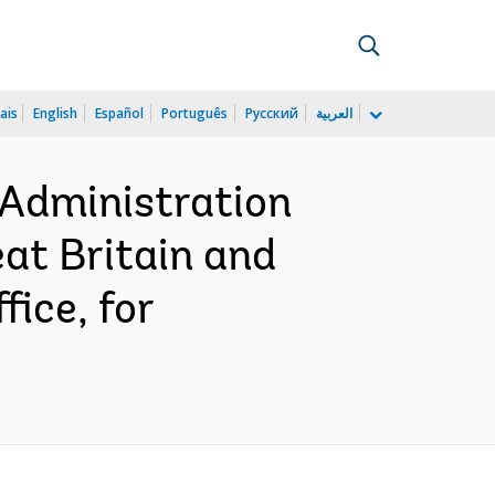
ais
English
Español
Português
Русский
العربية
 Administration
at Britain and
ice, for