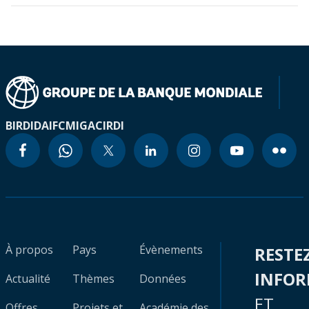
BIRD
IDA
IFC
MIGA
CIRDI
À propos
Pays
Évènements
RESTE
INFO
Actualité
Thèmes
Données
ET
Offres
Projets et
Académie des