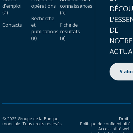
d'emploi
opérations
connaissances
DÉCOU
(a)
(a)
L’ESSE
Recherche
Contacts
et
Fiche de
DE
publications
résultats
(a)
(a)
NOTRE
ACTUA
S'ab
© 2025 Groupe de la Banque
Droits
mondiale. Tous droits réservés.
Politique de confidentialité
Accessibilité web