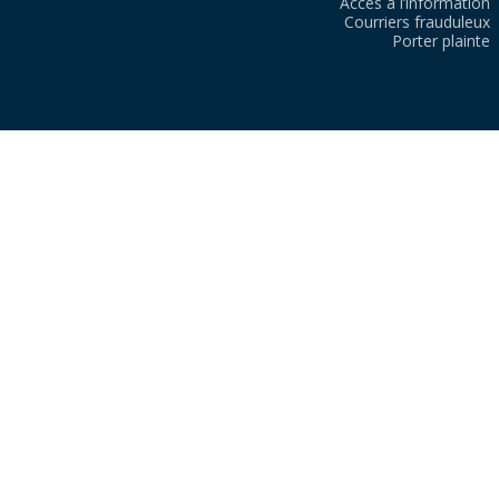
Accès à l’information
Courriers frauduleux
Porter plainte