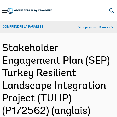
Skip
to
Main
COMPRENDRE LA PAUVRETÉ
Cette page en :
Français
Navigation
Stakeholder
Engagement Plan (SEP)
Turkey Resilient
Landscape Integration
Project (TULIP)
(P172562) (anglais)