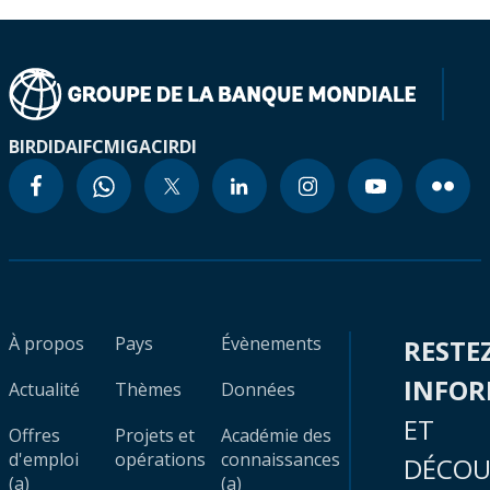
BIRD
IDA
IFC
MIGA
CIRDI
À propos
Pays
Évènements
RESTE
INFO
Actualité
Thèmes
Données
ET
Offres
Projets et
Académie des
d'emploi
opérations
connaissances
DÉCOU
(a)
(a)