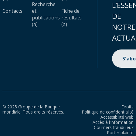
L’ESSE
Recherche
Contacts
et
Fiche de
DE
publications
résultats
(a)
(a)
NOTRE
ACTUA
S'ab
© 2025 Groupe de la Banque
Droits
mondiale. Tous droits réservés.
Politique de confidentialité
Accessibilité web
Accès à l’information
Courriers frauduleux
Porter plainte