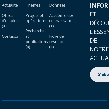
INFO
Actualité
Thèmes
Données
ET
Offres
Projets et
Académie des
d'emploi
opérations
connaissances
DÉCOU
(a)
(a)
L’ESSE
Recherche
Contacts
et
Fiche de
DE
publications
résultats
(a)
(a)
NOTRE
ACTUA
S'ab