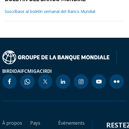
Suscríbase al boletín semanal del Banco Mundial
BIRD
IDA
IFC
MIGA
CIRDI
À propos
Pays
Évènements
RESTE