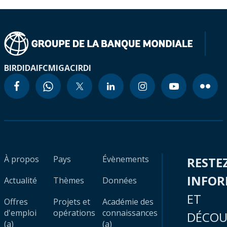
BIRD
IDA
IFC
MIGA
CIRDI
À propos
Pays
Évènements
RESTE
INFO
Actualité
Thèmes
Données
ET
Offres
Projets et
Académie des
d'emploi
opérations
connaissances
DÉCOU
(a)
(a)