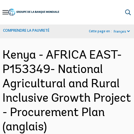
Skip
to
Main
COMPRENDRE LA PAUVRETÉ
Cette page en :
Français
Navigation
Kenya - AFRICA EAST-
P153349- National
Agricultural and Rural
Inclusive Growth Project
- Procurement Plan
(anglais)