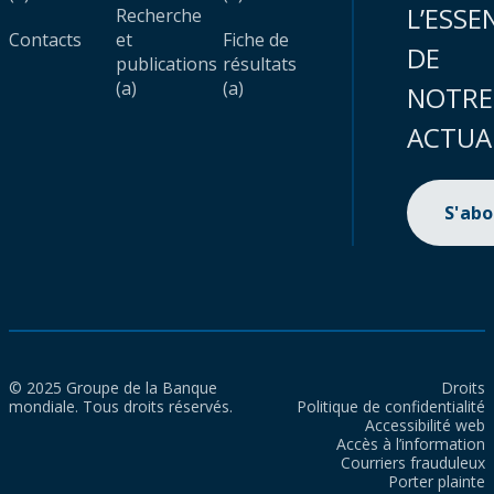
L’ESSE
Recherche
Contacts
et
Fiche de
DE
publications
résultats
(a)
(a)
NOTRE
ACTUA
S'ab
© 2025 Groupe de la Banque
Droits
mondiale. Tous droits réservés.
Politique de confidentialité
Accessibilité web
Accès à l’information
Courriers frauduleux
Porter plainte