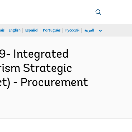
ais
English
Español
Português
Русский
العربية
9- Integrated
rism Strategic
ct) - Procurement