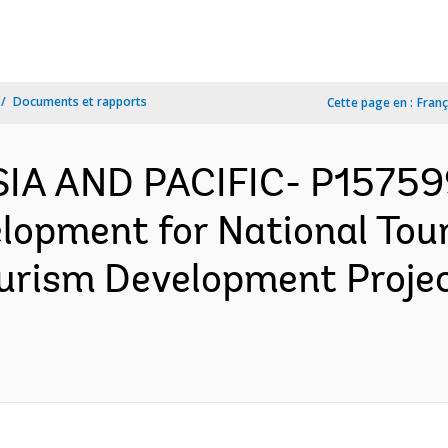
Documents et rapports
Cette page en :
Franç
SIA AND PACIFIC- P15759
elopment for National Tou
ourism Development Proje