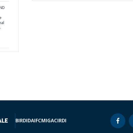
AND
e
nal
s
BIRD
IDA
IFC
MIGA
CIRDI