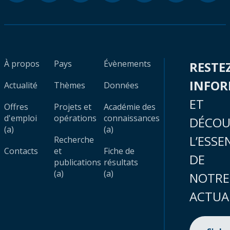
À propos
Pays
Évènements
RESTE
INFO
Actualité
Thèmes
Données
ET
Offres
Projets et
Académie des
d'emploi
opérations
connaissances
DÉCOU
(a)
(a)
L’ESSE
Recherche
Contacts
et
Fiche de
DE
publications
résultats
(a)
(a)
NOTRE
ACTUA