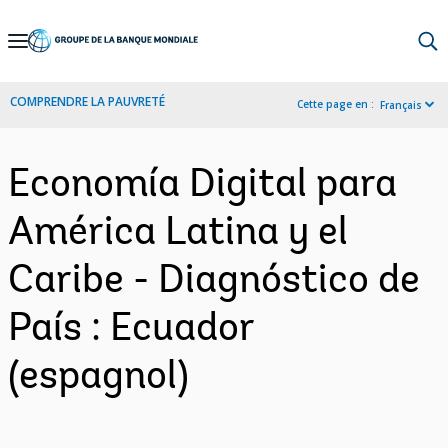
Skip
to
Main
COMPRENDRE LA PAUVRETÉ
Cette page en :
Français
Navigation
Economía Digital para
América Latina y el
Caribe - Diagnóstico de
País : Ecuador
(espagnol)