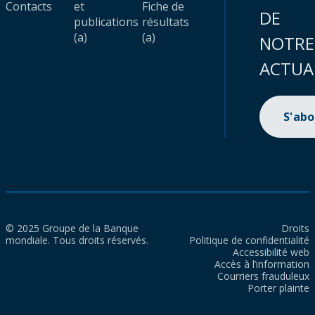
Contacts
et
Fiche de
DE
publications
résultats
(a)
(a)
NOTRE
ACTUA
S'ab
© 2025 Groupe de la Banque
Droits
mondiale. Tous droits réservés.
Politique de confidentialité
Accessibilité web
Accès à l’information
Courriers frauduleux
Porter plainte