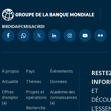
BIRD
IDA
IFC
MIGA
CIRDI
À propos
Pays
Évènements
RESTE
INFO
Actualité
Thèmes
Données
ET
Offres
Projets et
Académie des
d'emploi
opérations
connaissances
DÉCOU
(a)
(a)
L’ESSE
Recherche