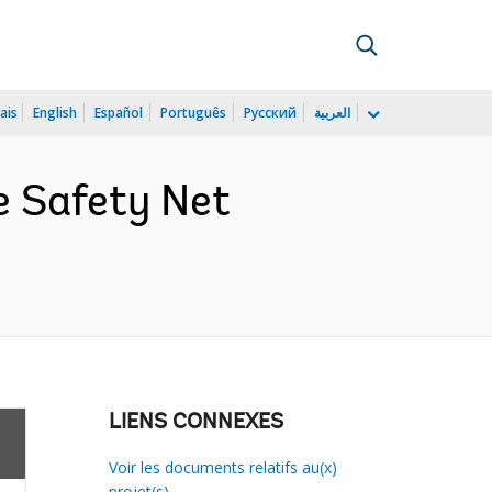
ais
English
Español
Português
Русский
العربية
e Safety Net
LIENS CONNEXES
Voir les documents relatifs au(x)
projet(s)