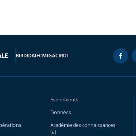
BIRD
IDA
IFC
MIGA
CIRDI
Évènements
Données
opérations
Académie des connaissances
(a)