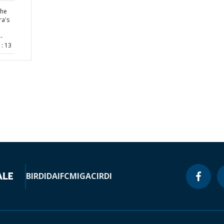
the
ra's
-
: 13
BIRD
IDA
IFC
MIGA
CIRDI