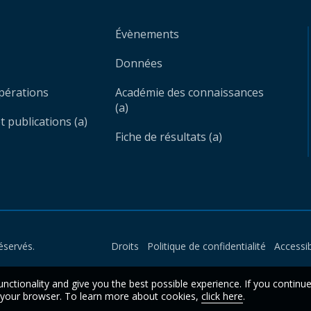
Évènements
Données
opérations
Académie des connaissances
(a)
 publications (a)
Fiche de résultats (a)
éservés.
Droits
Politique de confidentialité
Accessib
unctionality and give you the best possible experience. If you continu
n your browser. To learn more about cookies,
click here
.