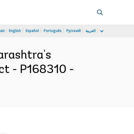
ais
English
Español
Português
Русский
العربية
arashtra's
ct - P168310 -