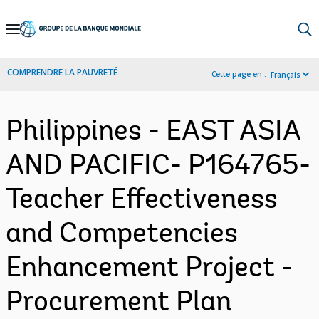
Skip
to
Main
COMPRENDRE LA PAUVRETÉ
Cette page en :
Français
Navigation
Philippines - EAST ASIA
AND PACIFIC- P164765-
Teacher Effectiveness
and Competencies
Enhancement Project -
Procurement Plan