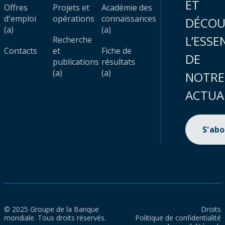
ET
Offres
Projets et
Académie des
d'emploi
opérations
connaissances
DÉCOU
(a)
(a)
L’ESSE
Recherche
Contacts
et
Fiche de
DE
publications
résultats
(a)
(a)
NOTRE
ACTUA
S'ab
© 2025 Groupe de la Banque
Droits
mondiale. Tous droits réservés.
Politique de confidentialité