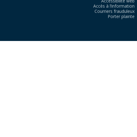
Accessibilité web
Accès à l’information
Courriers frauduleux
Porter plainte