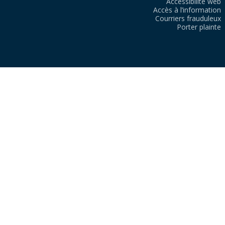
Accessibilité web
Accès à l’information
Courriers frauduleux
Porter plainte