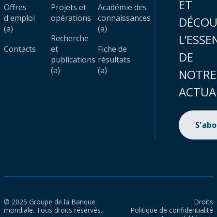
ET
Offres
Projets et
Académie des
d'emploi
opérations
connaissances
DÉCOU
(a)
(a)
L’ESSE
Recherche
Contacts
et
Fiche de
DE
publications
résultats
(a)
(a)
NOTRE
ACTUA
S'ab
© 2025 Groupe de la Banque
Droits
mondiale. Tous droits réservés.
Politique de confidentialité