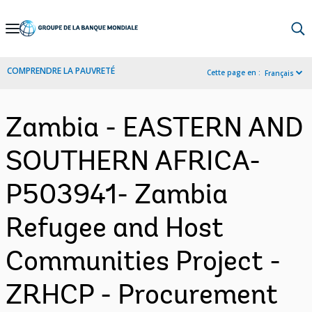
Skip
to
Main
COMPRENDRE LA PAUVRETÉ
Cette page en :
Français
Navigation
Zambia - EASTERN AND
SOUTHERN AFRICA-
P503941- Zambia
Refugee and Host
Communities Project -
ZRHCP - Procurement