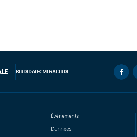
BIRD
IDA
IFC
MIGA
CIRDI
Évènements
Données