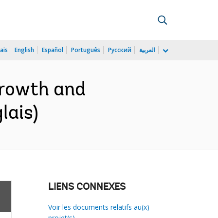
ais
English
Español
Português
Русский
العربية
Growth and
lais)
LIENS CONNEXES
Voir les documents relatifs au(x)
projet(s)