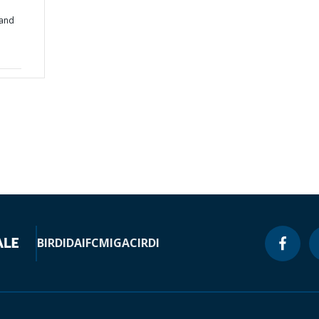
 and
BIRD
IDA
IFC
MIGA
CIRDI