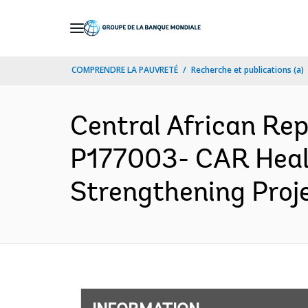
Skip
to
Main
COMPRENDRE LA PAUVRETÉ
Recherche et publications (a)
Navigation
Central African R
P177003- CAR Healt
Strengthening Proje