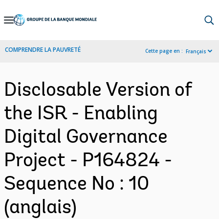
Skip
to
Main
COMPRENDRE LA PAUVRETÉ
Cette page en :
Français
Navigation
Disclosable Version of
the ISR - Enabling
Digital Governance
Project - P164824 -
Sequence No : 10
(anglais)