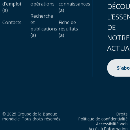
d'emploi
opérations
connaissances
DÉCOU
(a)
(a)
L’ESSE
Recherche
Contacts
et
Fiche de
DE
publications
résultats
(a)
(a)
NOTRE
ACTUA
S'ab
© 2025 Groupe de la Banque
Droits
mondiale. Tous droits réservés.
Politique de confidentialité
Accessibilité web
Accès à l’information