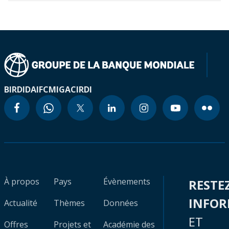
BIRD
IDA
IFC
MIGA
CIRDI
À propos
Pays
Évènements
RESTE
INFO
Actualité
Thèmes
Données
ET
Offres
Projets et
Académie des