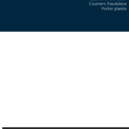
Courriers frauduleux
Porter plainte