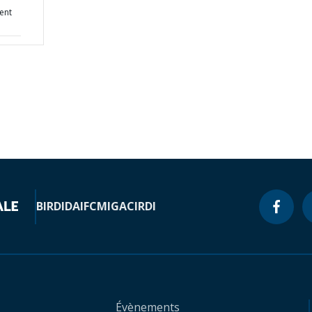
ent
BIRD
IDA
IFC
MIGA
CIRDI
Évènements