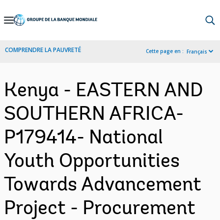
Skip
to
Main
COMPRENDRE LA PAUVRETÉ
Cette page en :
Français
Navigation
Kenya - EASTERN AND
SOUTHERN AFRICA-
P179414- National
Youth Opportunities
Towards Advancement
Project - Procurement