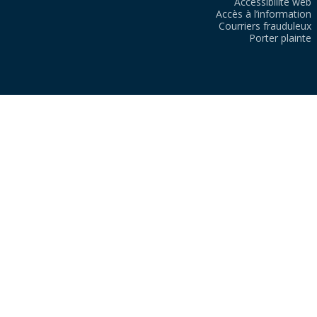
Accessibilité web
Accès à l’information
Courriers frauduleux
Porter plainte