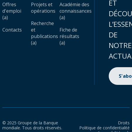
ET
Offres
Projets et
Académie des
d'emploi
opérations
connaissances
DÉCOU
(a)
(a)
L’ESSE
Recherche
Contacts
et
Fiche de
DE
publications
résultats
(a)
(a)
NOTRE
ACTUA
S'ab
© 2025 Groupe de la Banque
Droits
mondiale. Tous droits réservés.
Politique de confidentialité