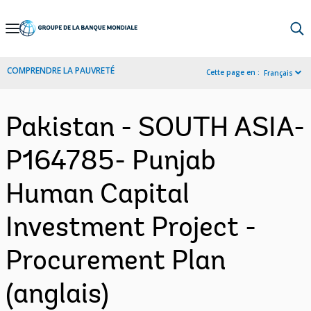
Skip
to
Main
COMPRENDRE LA PAUVRETÉ
Cette page en :
Français
Navigation
Pakistan - SOUTH ASIA-
P164785- Punjab
Human Capital
Investment Project -
Procurement Plan
(anglais)