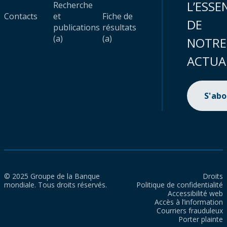
L’ESSE
Recherche
Contacts
et
Fiche de
DE
publications
résultats
(a)
(a)
NOTRE
ACTUA
S'ab
© 2025 Groupe de la Banque
Droits
mondiale. Tous droits réservés.
Politique de confidentialité
Accessibilité web
Accès à l’information
Courriers frauduleux
Porter plainte