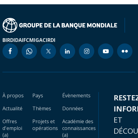
BIRD
IDA
IFC
MIGA
CIRDI
À propos
Pays
Évènements
RESTE
INFO
Actualité
Thèmes
Données
ET
Offres
Projets et
Académie des
d'emploi
opérations
connaissances
DÉCOU
(a)
(a)