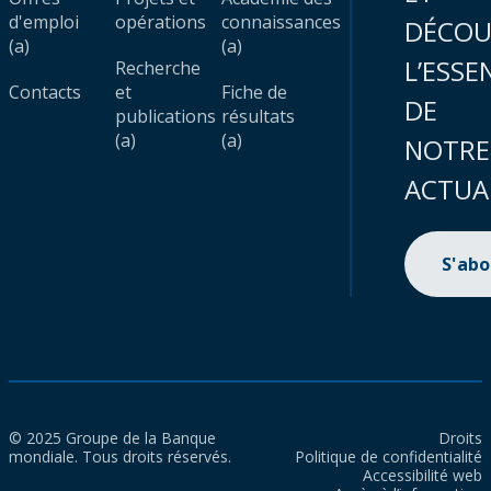
d'emploi
opérations
connaissances
DÉCOU
(a)
(a)
L’ESSE
Recherche
Contacts
et
Fiche de
DE
publications
résultats
(a)
(a)
NOTRE
ACTUA
S'ab
© 2025 Groupe de la Banque
Droits
mondiale. Tous droits réservés.
Politique de confidentialité
Accessibilité web