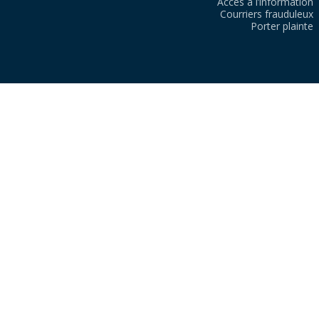
Accès à l’information
Courriers frauduleux
Porter plainte