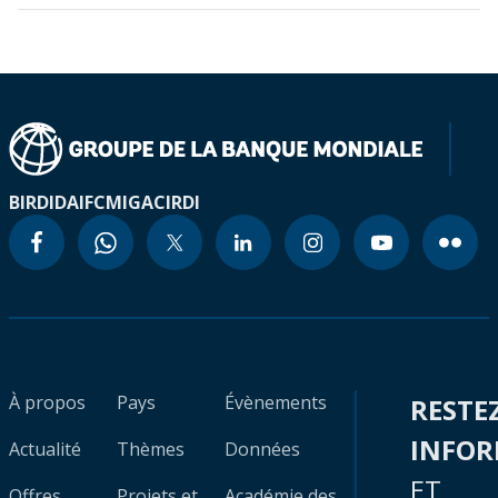
BIRD
IDA
IFC
MIGA
CIRDI
À propos
Pays
Évènements
RESTE
INFO
Actualité
Thèmes
Données
ET
Offres
Projets et
Académie des