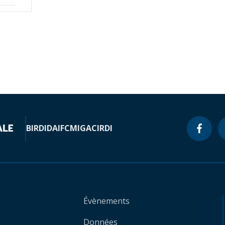
BIRD
IDA
IFC
MIGA
CIRDI
Évènements
Données