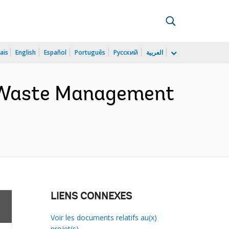
ais
English
Español
Português
Русский
العربية
d Waste Management
LIENS CONNEXES
Voir les documents relatifs au(x)
projet(s)