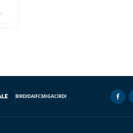
-
BIRD
IDA
IFC
MIGA
CIRDI