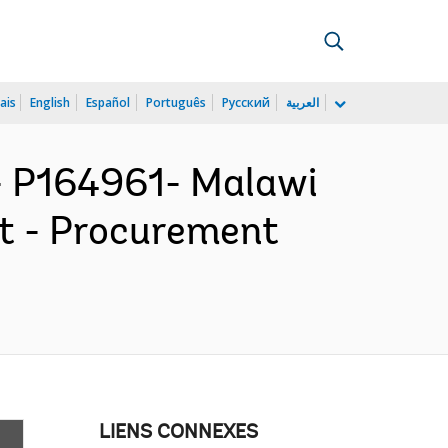
ais
English
Español
Português
Русский
العربية
 P164961- Malawi
ct - Procurement
LIENS CONNEXES