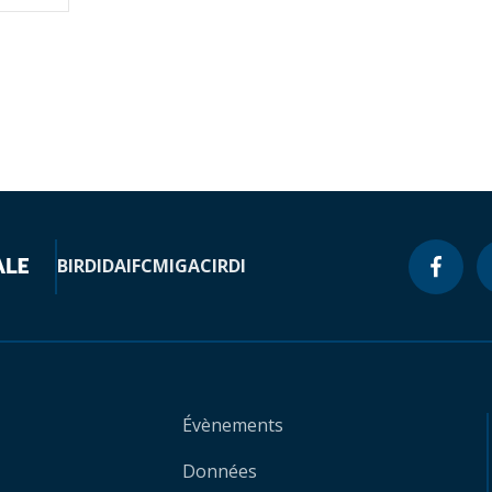
BIRD
IDA
IFC
MIGA
CIRDI
Évènements
Données