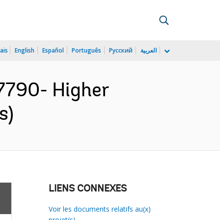
ais
English
Español
Português
Русский
العربية
790- Higher
s)
LIENS CONNEXES
Voir les documents relatifs au(x)
projet(s)