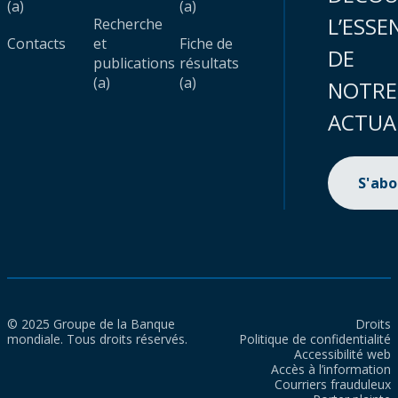
(a)
(a)
L’ESSE
Recherche
Contacts
et
Fiche de
DE
publications
résultats
(a)
(a)
NOTRE
ACTUA
S'ab
© 2025 Groupe de la Banque
Droits
mondiale. Tous droits réservés.
Politique de confidentialité
Accessibilité web
Accès à l’information
Courriers frauduleux