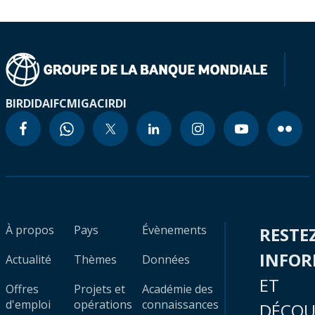
BIRD
IDA
IFC
MIGA
CIRDI
À propos
Pays
Évènements
RESTE
INFO
Actualité
Thèmes
Données
ET
Offres
Projets et
Académie des
d'emploi
opérations
connaissances
DÉCOU