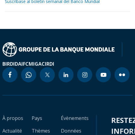
Suscríbase al boletín semanal del Banco Mundial
BIRD
IDA
IFC
MIGA
CIRDI
À propos
Pays
Évènements
RESTE
INFO
Actualité
Thèmes
Données