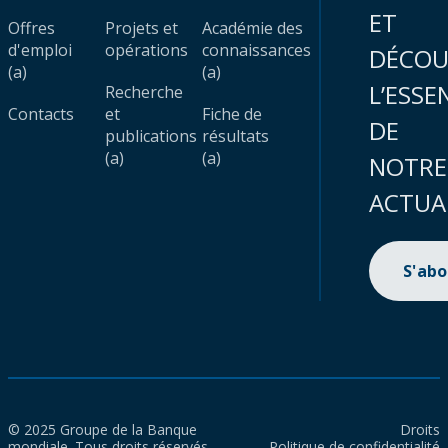
ET
Offres
Projets et
Académie des
d'emploi
opérations
connaissances
DÉCOU
(a)
(a)
L’ESSE
Recherche
Contacts
et
Fiche de
DE
publications
résultats
(a)
(a)
NOTRE
ACTUA
S'ab
© 2025 Groupe de la Banque
Droits
mondiale. Tous droits réservés.
Politique de confidentialité