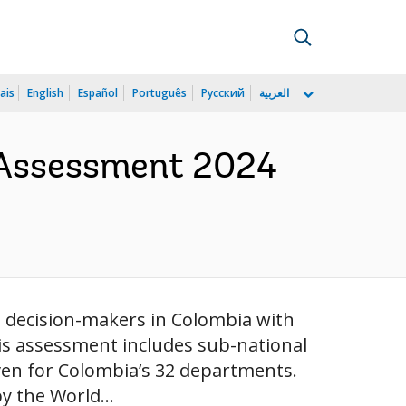
ais
English
Español
Português
Русский
العربية
y Assessment 2024
st decision-makers in Colombia with
his assessment includes sub-national
iven for Colombia’s 32 departments.
y the World...