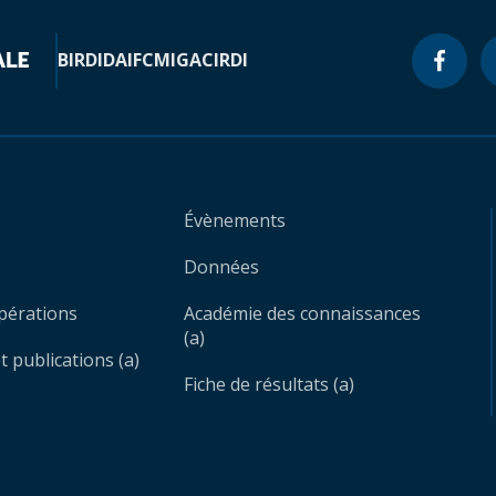
BIRD
IDA
IFC
MIGA
CIRDI
Évènements
Données
opérations
Académie des connaissances
(a)
 publications (a)
Fiche de résultats (a)