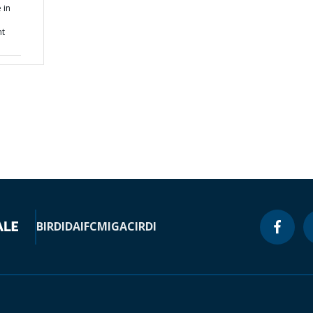
 in
nt
BIRD
IDA
IFC
MIGA
CIRDI