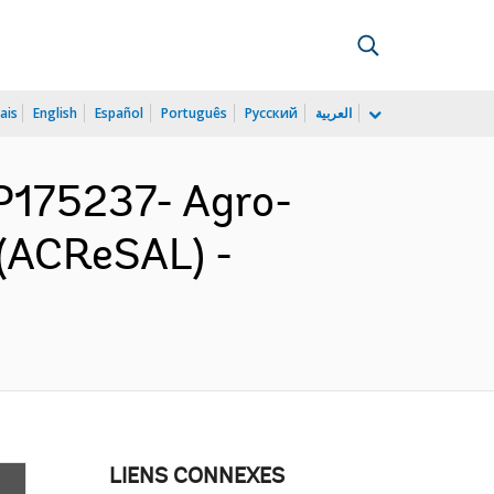
ais
English
Español
Português
Русский
العربية
P175237- Agro-
 (ACReSAL) -
LIENS CONNEXES