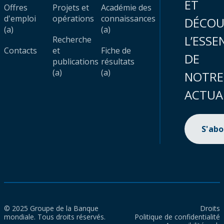
ET
Offres
Projets et
Académie des
d'emploi
opérations
connaissances
DÉCOU
(a)
(a)
L’ESSE
Recherche
Contacts
et
Fiche de
DE
publications
résultats
(a)
(a)
NOTRE
ACTUA
S'ab
© 2025 Groupe de la Banque
Droits
mondiale. Tous droits réservés.
Politique de confidentialité