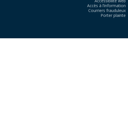
Accessibilité web
Accès à l’information
Courriers frauduleux
Porter plainte