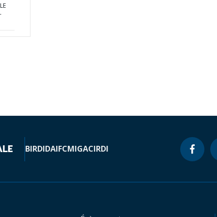
LE
-
BIRD
IDA
IFC
MIGA
CIRDI