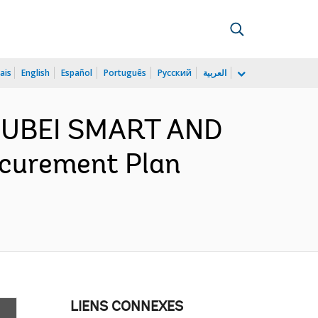
ais
English
Español
Português
Русский
العربية
 HUBEI SMART AND
curement Plan
LIENS CONNEXES