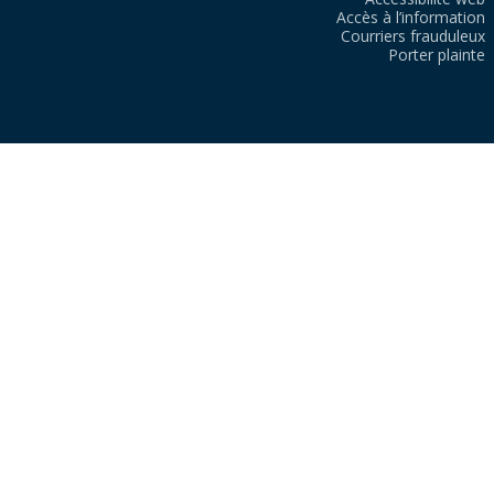
Accès à l’information
Courriers frauduleux
Porter plainte