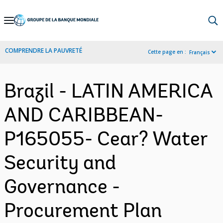
Skip
to
Main
COMPRENDRE LA PAUVRETÉ
Cette page en :
Français
Navigation
Brazil - LATIN AMERICA
AND CARIBBEAN-
P165055- Cear? Water
Security and
Governance -
Procurement Plan