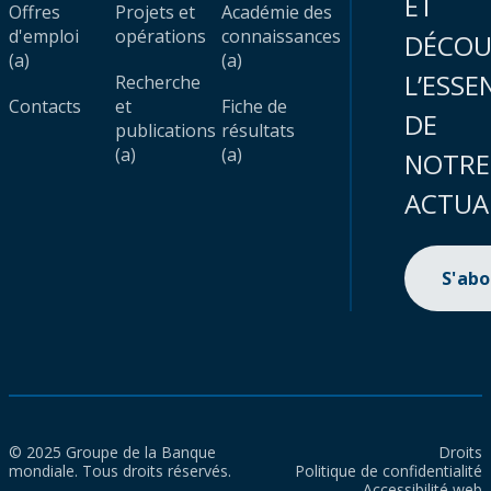
ET
Offres
Projets et
Académie des
d'emploi
opérations
connaissances
DÉCOU
(a)
(a)
L’ESSE
Recherche
Contacts
et
Fiche de
DE
publications
résultats
(a)
(a)
NOTRE
ACTUA
S'ab
© 2025 Groupe de la Banque
Droits
mondiale. Tous droits réservés.
Politique de confidentialité
Accessibilité web