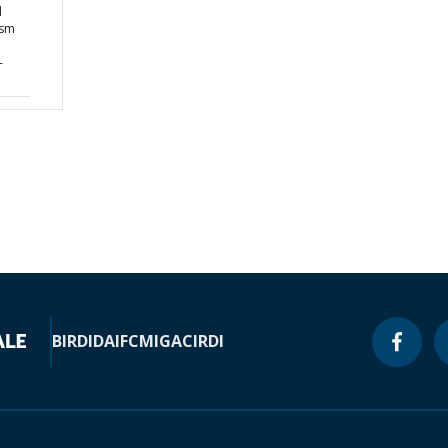
d
ism
-
BIRD
IDA
IFC
MIGA
CIRDI