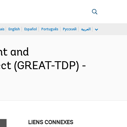
ais
English
Español
Português
Русский
العربية
nt and
ect (GREAT-TDP) -
LIENS CONNEXES