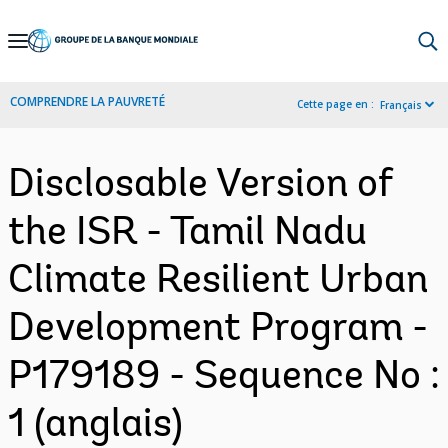
Skip
to
Main
COMPRENDRE LA PAUVRETÉ
Cette page en :
Français
Navigation
Disclosable Version of
the ISR - Tamil Nadu
Climate Resilient Urban
Development Program -
P179189 - Sequence No :
1 (anglais)