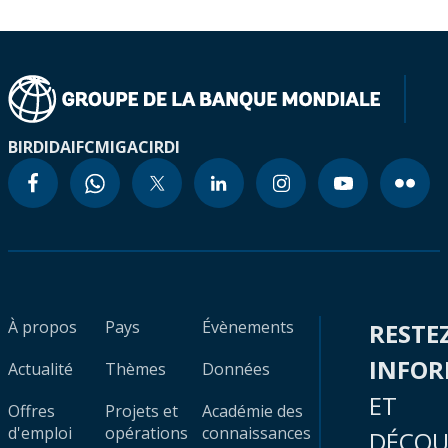
BIRD
IDA
IFC
MIGA
CIRDI
À propos
Pays
Évènements
RESTE
INFO
Actualité
Thèmes
Données
ET
Offres
Projets et
Académie des
d'emploi
opérations
connaissances
DÉCOU