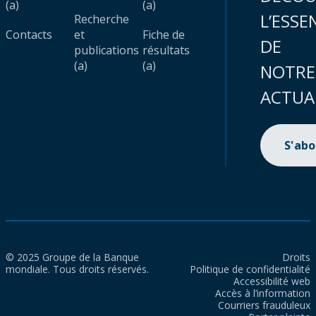
(a)
(a)
L’ESSE
Recherche
Contacts
et
Fiche de
DE
publications
résultats
(a)
(a)
NOTRE
ACTUA
S'ab
© 2025 Groupe de la Banque
Droits
mondiale. Tous droits réservés.
Politique de confidentialité
Accessibilité web
Accès à l’information
Courriers frauduleux