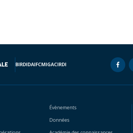
BIRD
IDA
IFC
MIGA
CIRDI
Évènements
Données
opérations
Académie des connaissances