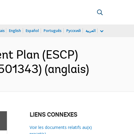
ais
English
Español
Português
Русский
العربية
nt Plan (ESCP)
501343) (anglais)
LIENS CONNEXES
Voir les documents relatifs au(x)
projet(s)