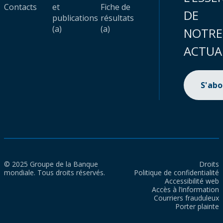
Contacts
et
Fiche de
DE
publications
résultats
(a)
(a)
NOTRE
ACTUA
S'ab
© 2025 Groupe de la Banque
Droits
mondiale. Tous droits réservés.
Politique de confidentialité
Accessibilité web
Accès à l’information
Courriers frauduleux
Porter plainte