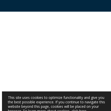
This site uses cookies to optimize functionality and give you
the best possible experience. If you continue to navigate this
website beyond this page, cookies will be placed on your
browser. To learn more about cookies,
click here
.