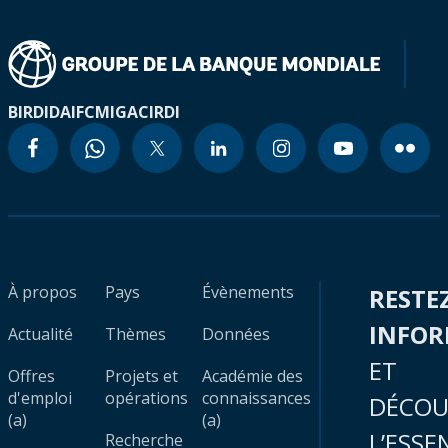
BIRD
IDA
IFC
MIGA
CIRDI
À propos
Pays
Évènements
RESTE
INFO
Actualité
Thèmes
Données
ET
Offres
Projets et
Académie des
d'emploi
opérations
connaissances
DÉCOU
(a)
(a)
L’ESSE
Recherche