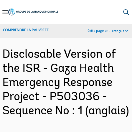
Skip
to
Main
COMPRENDRE LA PAUVRETÉ
Cette page en :
Français
Navigation
Disclosable Version of
the ISR - Gaza Health
Emergency Response
Project - P503036 -
Sequence No : 1 (anglais)