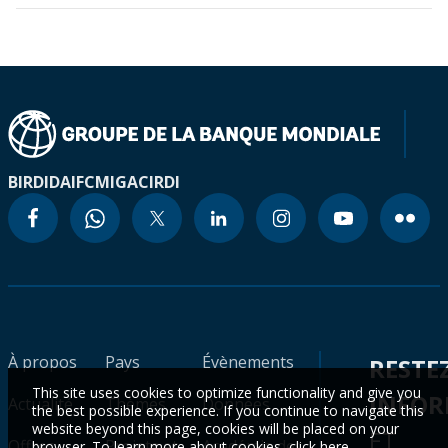
BIRD
IDA
IFC
MIGA
CIRDI
À propos
Pays
Évènements
RESTE
This site uses cookies to optimize functionality and give you
INFO
Actualité
Thèmes
Données
the best possible experience. If you continue to navigate this
website beyond this page, cookies will be placed on your
ET
Offres
Projets et
Académie des
browser. To learn more about cookies,
click here
.