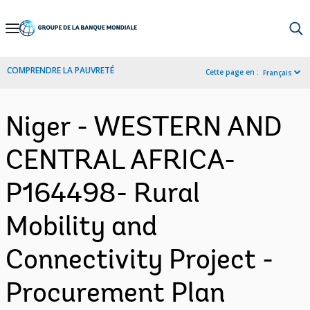
Skip
to
Main
COMPRENDRE LA PAUVRETÉ
Cette page en :
Français
Navigation
Niger - WESTERN AND
CENTRAL AFRICA-
P164498- Rural
Mobility and
Connectivity Project -
Procurement Plan