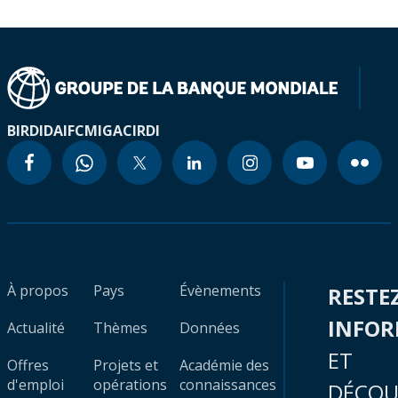
BIRD
IDA
IFC
MIGA
CIRDI
À propos
Pays
Évènements
RESTE
INFO
Actualité
Thèmes
Données
ET
Offres
Projets et
Académie des
d'emploi
opérations
connaissances
DÉCOU