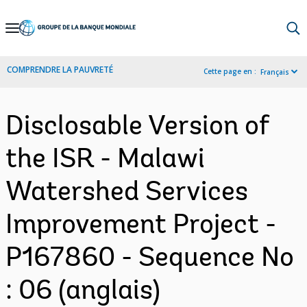
Skip
to
Main
COMPRENDRE LA PAUVRETÉ
Cette page en :
Français
Navigation
Disclosable Version of
the ISR - Malawi
Watershed Services
Improvement Project -
P167860 - Sequence No
: 06 (anglais)