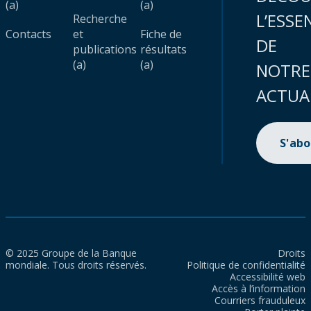
(a)
(a)
L’ESSE
Recherche
Contacts
et
Fiche de
DE
publications
résultats
(a)
(a)
NOTRE
ACTUA
S'ab
© 2025 Groupe de la Banque
Droits
mondiale. Tous droits réservés.
Politique de confidentialité
Accessibilité web
Accès à l’information
Courriers frauduleux