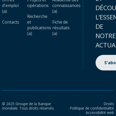
d'emploi
opérations
connaissances
DÉCOU
(a)
(a)
L’ESSE
Recherche
Contacts
et
Fiche de
DE
publications
résultats
(a)
(a)
NOTRE
ACTUA
S'ab
© 2025 Groupe de la Banque
Droits
mondiale. Tous droits réservés.
Politique de confidentialité
Accessibilité web