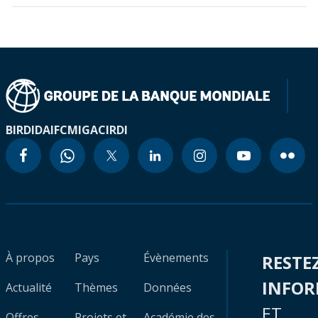
BIRD
IDA
IFC
MIGA
CIRDI
À propos
Pays
Évènements
RESTE
INFO
Actualité
Thèmes
Données
ET
Offres
Projets et
Académie des