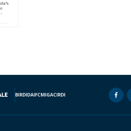
nda?s
in
 -
BIRD
IDA
IFC
MIGA
CIRDI