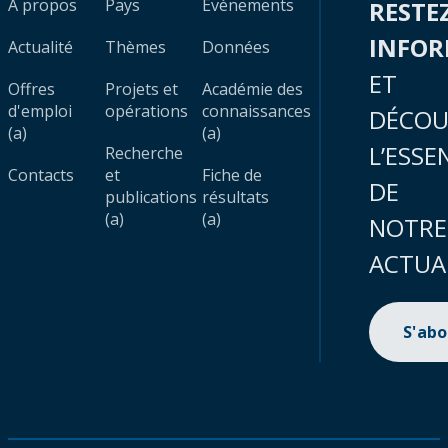
À propos
Pays
Évènements
RESTE
INFO
Actualité
Thèmes
Données
ET
Offres
Projets et
Académie des
d'emploi
opérations
connaissances
DÉCOU
(a)
(a)
L’ESSE
Recherche
Contacts
et
Fiche de
DE
publications
résultats
(a)
(a)
NOTRE
ACTUA
S'ab