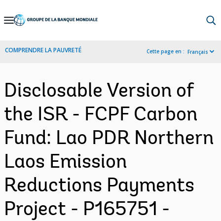
Skip
to
Main
COMPRENDRE LA PAUVRETÉ
Cette page en :
Français
Navigation
Disclosable Version of
the ISR - FCPF Carbon
Fund: Lao PDR Northern
Laos Emission
Reductions Payments
Project - P165751 -