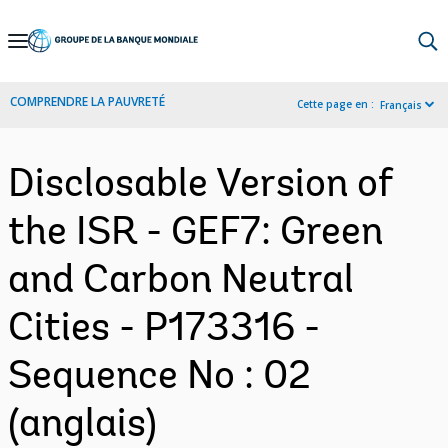
Skip
to
Main
COMPRENDRE LA PAUVRETÉ
Cette page en :
Français
Navigation
Disclosable Version of
the ISR - GEF7: Green
and Carbon Neutral
Cities - P173316 -
Sequence No : 02
(anglais)