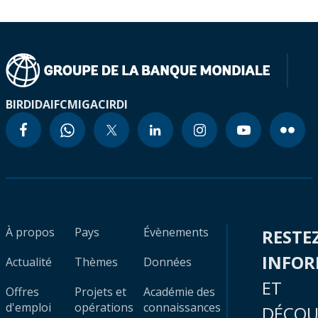
BIRD
IDA
IFC
MIGA
CIRDI
À propos
Pays
Évènements
RESTE
INFO
Actualité
Thèmes
Données
ET
Offres
Projets et
Académie des
d'emploi
opérations
connaissances
DÉCOU