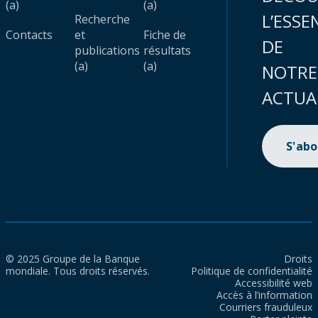
(a)
(a)
L’ESSE
Recherche
Contacts
et
Fiche de
DE
publications
résultats
(a)
(a)
NOTRE
ACTUA
S'ab
© 2025 Groupe de la Banque
Droits
mondiale. Tous droits réservés.
Politique de confidentialité
Accessibilité web
Accès à l’information
Courriers frauduleux