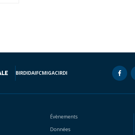
BIRD
IDA
IFC
MIGA
CIRDI
Évènements
Données