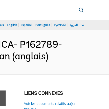
ais
English
Español
Português
Русский
العربية
ICA- P162789-
n (anglais)
LIENS CONNEXES
Voir les documents relatifs au(x)
projet(s)