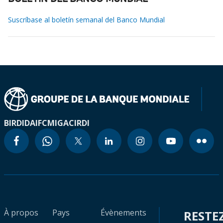
Suscríbase al boletín semanal del Banco Mundial
BIRD
IDA
IFC
MIGA
CIRDI
À propos
Pays
Évènements
RESTE