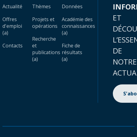
INFO
Actualité
Thèmes
Données
ET
Offres
Projets et
Académie des
d'emploi
opérations
connaissances
DÉCOU
(a)
(a)
L’ESSE
Recherche
Contacts
et
Fiche de
DE
publications
résultats
(a)
(a)
NOTRE
ACTUA
S'ab