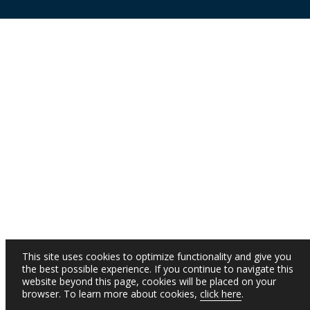
This site uses cookies to optimize functionality and give you
the best possible experience. If you continue to navigate this
website beyond this page, cookies will be placed on your
browser. To learn more about cookies,
click here
.