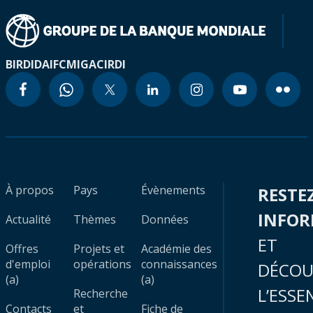
BIRD
IDA
IFC
MIGA
CIRDI
À propos
Pays
Évènements
RESTE
INFO
Actualité
Thèmes
Données
ET
Offres
Projets et
Académie des
d'emploi
opérations
connaissances
DÉCOU
(a)
(a)
L’ESSE
Recherche
Contacts
et
Fiche de