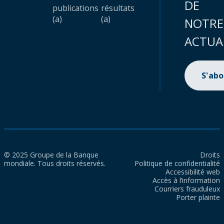
DE
publications
résultats
(a)
(a)
NOTRE
ACTUA
S'ab
© 2025 Groupe de la Banque
Droits
mondiale. Tous droits réservés.
Politique de confidentialité
Accessibilité web
Accès à l’information
Courriers frauduleux
Porter plainte