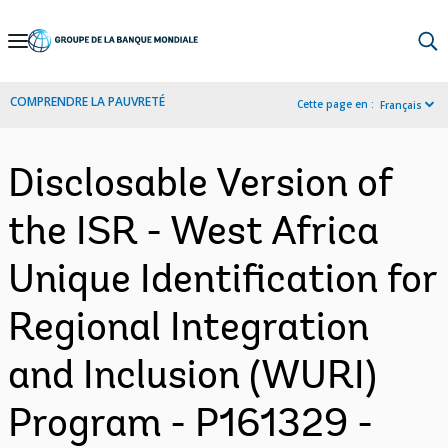
Skip
to
Main
COMPRENDRE LA PAUVRETÉ
Cette page en :
Français
Navigation
Disclosable Version of
the ISR - West Africa
Unique Identification for
Regional Integration
and Inclusion (WURI)
Program - P161329 -