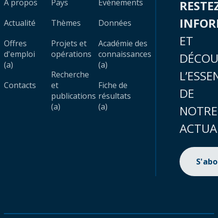
À propos
Pays
Évènements
RESTE
INFO
Actualité
Thèmes
Données
ET
Offres
Projets et
Académie des
d'emploi
opérations
connaissances
DÉCOU
(a)
(a)
L’ESSE
Recherche
Contacts
et
Fiche de
DE
publications
résultats
(a)
(a)
NOTRE
ACTUA
S'ab