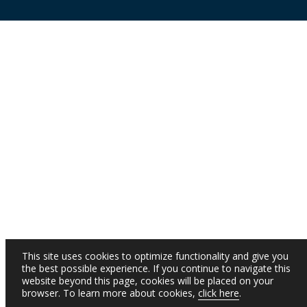
This site uses cookies to optimize functionality and give you
the best possible experience. If you continue to navigate this
website beyond this page, cookies will be placed on your
browser. To learn more about cookies,
click here
.