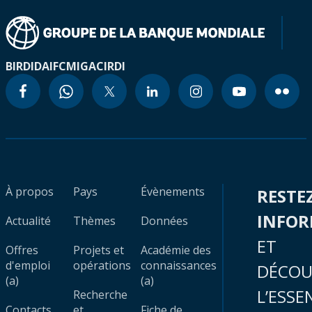
BIRD
IDA
IFC
MIGA
CIRDI
À propos
Pays
Évènements
RESTE
INFO
Actualité
Thèmes
Données
ET
Offres
Projets et
Académie des
d'emploi
opérations
connaissances
DÉCOU
(a)
(a)
L’ESSE
Recherche
Contacts
et
Fiche de