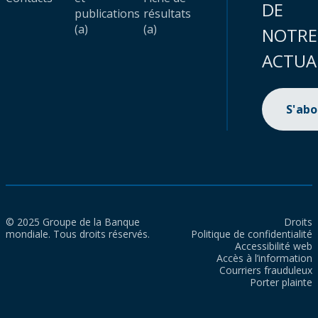
DE
publications
résultats
(a)
(a)
NOTRE
ACTUA
S'ab
© 2025 Groupe de la Banque
Droits
mondiale. Tous droits réservés.
Politique de confidentialité
Accessibilité web
Accès à l’information
Courriers frauduleux
Porter plainte