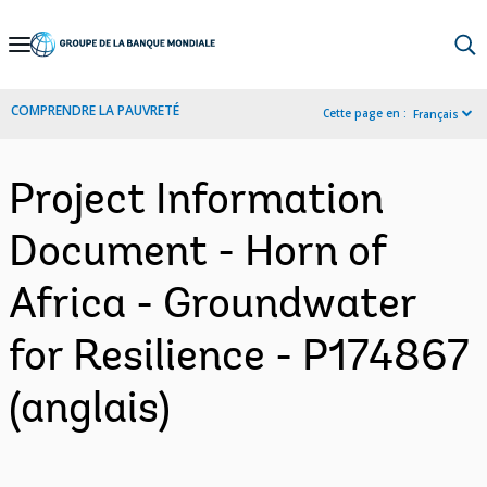
Skip
to
Main
COMPRENDRE LA PAUVRETÉ
Cette page en :
Français
Navigation
Project Information
Document - Horn of
Africa - Groundwater
for Resilience - P174867
(anglais)