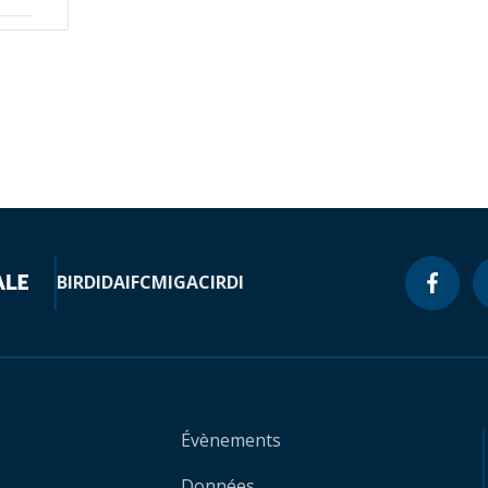
BIRD
IDA
IFC
MIGA
CIRDI
Évènements
Données