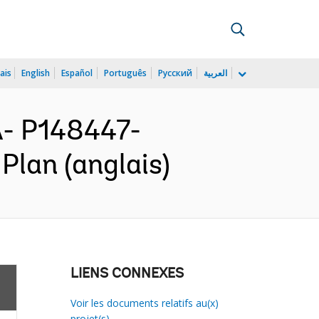
ais
English
Español
Português
Русский
العربية
- P148447-
Plan (anglais)
LIENS CONNEXES
Voir les documents relatifs au(x)
projet(s)