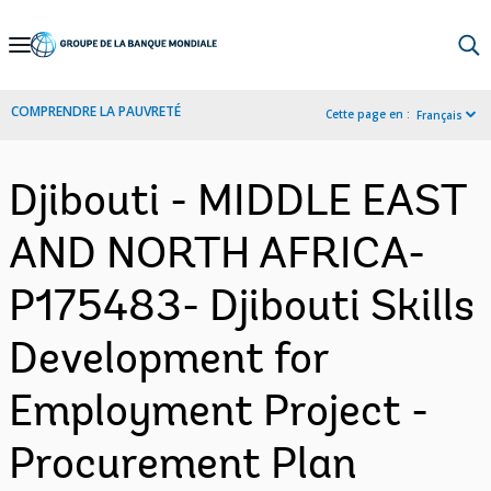
Skip
to
Main
COMPRENDRE LA PAUVRETÉ
Cette page en :
Français
Navigation
Djibouti - MIDDLE EAST
AND NORTH AFRICA-
P175483- Djibouti Skills
Development for
Employment Project -
Procurement Plan