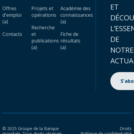
ET
Offres
Projets et
Académie des
d'emploi
opérations
connaissances
DÉCOU
(a)
(a)
L’ESSE
Recherche
Contacts
et
Fiche de
DE
publications
résultats
(a)
(a)
NOTRE
ACTUA
S'ab
© 2025 Groupe de la Banque
Droits
mondiale. Tous droits réservés.
Politique de confidentialité