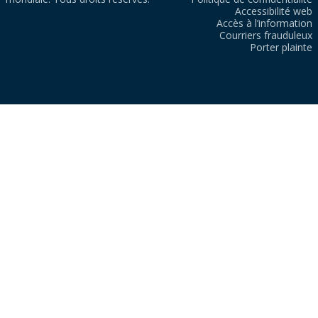
Accessibilité web
Accès à l’information
Courriers frauduleux
Porter plainte