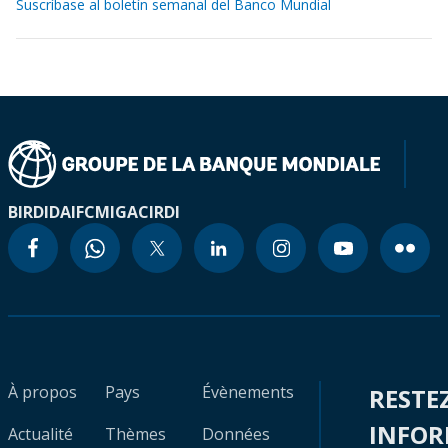
Suscríbase al boletín semanal del Banco Mundial
BIRD
IDA
IFC
MIGA
CIRDI
À propos
Pays
Évènements
RESTE
INFO
Actualité
Thèmes
Données