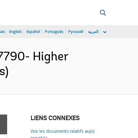
ais
English
Español
Português
Русский
العربية
790- Higher
s)
LIENS CONNEXES
Voir les documents relatifs au(x)
projet(s)