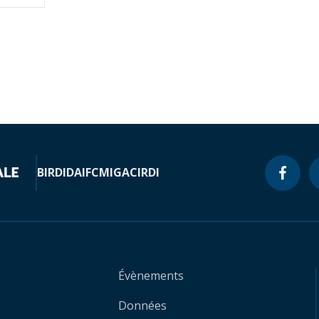
BIRD
IDA
IFC
MIGA
CIRDI
Évènements
Données