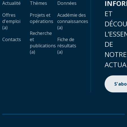
INFO
Actualité
Thèmes
Données
ET
Offres
Projets et
Académie des
d'emploi
opérations
connaissances
DÉCOU
(a)
(a)
L’ESSE
Recherche
Contacts
et
Fiche de
DE
publications
résultats
(a)
(a)
NOTRE
ACTUA
S'ab