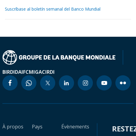
Suscríbase al boletín semanal del Banco Mundial
BIRD
IDA
IFC
MIGA
CIRDI
À propos
Pays
Évènements
RESTE