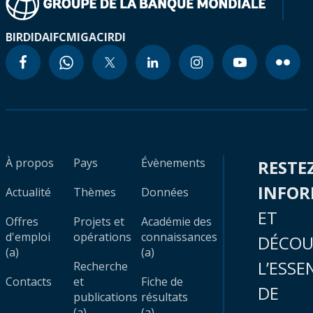
BIRD
IDA
IFC
MIGA
CIRDI
À propos
Pays
Évènements
RESTE
INFO
Actualité
Thèmes
Données
ET
Offres
Projets et
Académie des
d'emploi
opérations
connaissances
DÉCOU
(a)
(a)
L’ESSE
Recherche
Contacts
et
Fiche de
DE
publications
résultats
(a)
(a)