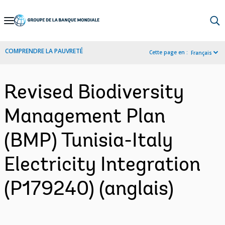
Skip
to
Main
COMPRENDRE LA PAUVRETÉ
Cette page en :
Français
Navigation
Revised Biodiversity
Management Plan
(BMP) Tunisia-Italy
Electricity Integration
(P179240) (anglais)